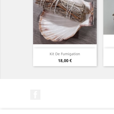
Aperçu rapide

Kit De Fumigation
Prix
18,00 €
Facebook