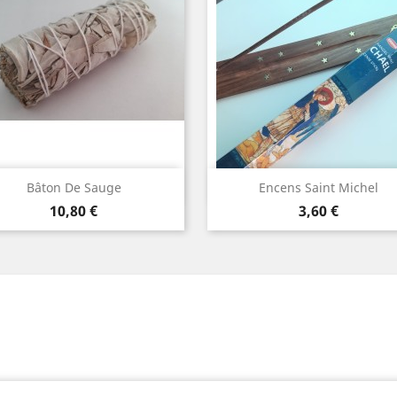
Aperçu rapide
Aperçu rapide


Bâton De Sauge
Encens Saint Michel
Prix
Prix
10,80 €
3,60 €