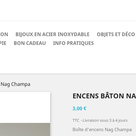
ION
BIJOUX EN ACIER INOXYDABLE
OBJETS ET DÉCO
IE
BON CADEAU
INFO PRATIQUES
n Nag Champa
ENCENS BÂTON N
3,00 €
TTC
Livraison sous 3 à 4 jours
Boîte d'encens Nag Champa