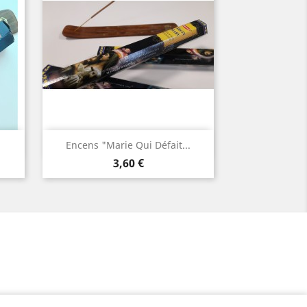
Aperçu rapide

Encens "Marie Qui Défait...
Prix
3,60 €