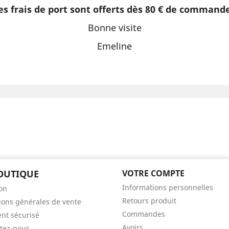
es frais de port sont offerts dès 80 € de command
Bonne visite
Emeline
OUTIQUE
VOTRE COMPTE
Informations personnelles
son
Retours produit
ions générales de vente
Commandes
nt sécurisé
Avoirs
tez-nous