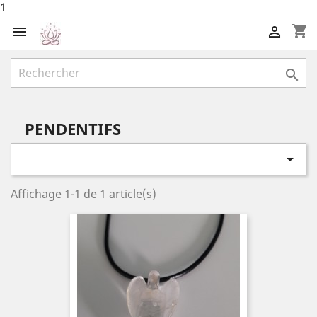
1
shopping_cart



PENDENTIFS

Affichage 1-1 de 1 article(s)