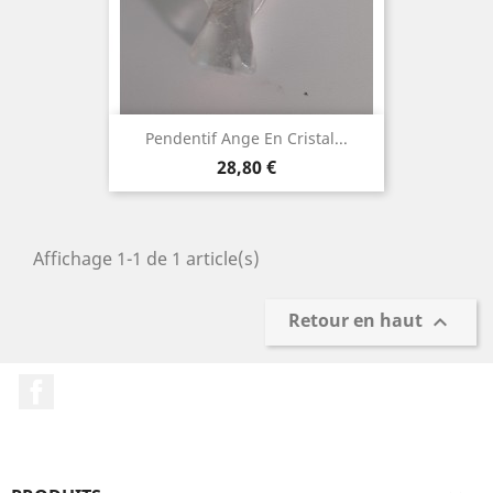
Pendentif Ange En Cristal...
Prix
28,80 €
Affichage 1-1 de 1 article(s)
Retour en haut

Facebook