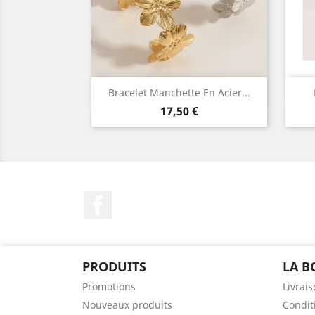
Aperçu rapide

Bracelet Manchette En Acier...
Prix
17,50 €
Facebook
PRODUITS
LA B
Promotions
Livrai
Nouveaux produits
Condit