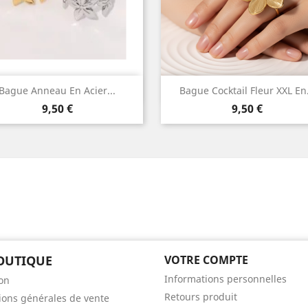
Aperçu rapide
Aperçu rapide


Bague Anneau En Acier...
Bague Cocktail Fleur XXL En.
Prix
Prix
9,50 €
9,50 €
OUTIQUE
VOTRE COMPTE
Informations personnelles
son
Retours produit
ions générales de vente