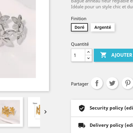
Bague anneau fleur réglable en 
Idéale pour un style chic et du
Finition
Doré
Argenté
Quantité

AJOUTER
Partager
Security policy (e

Delivery policy (e