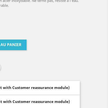
acier inoxydable. Ne ternit pas, résiste à l'eau.
rable.
 AU PANIER
dit with Customer reassurance module)
dit with Customer reassurance module)