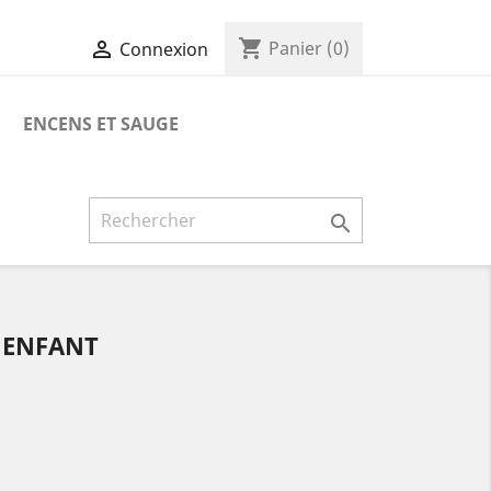
shopping_cart

Panier
(0)
Connexion
ENCENS ET SAUGE

 ENFANT