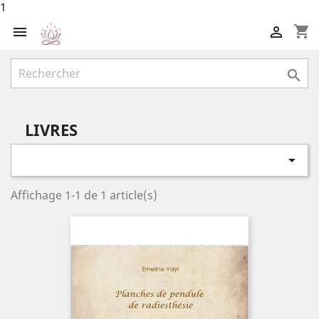
1
shopping_cart



LIVRES

Affichage 1-1 de 1 article(s)